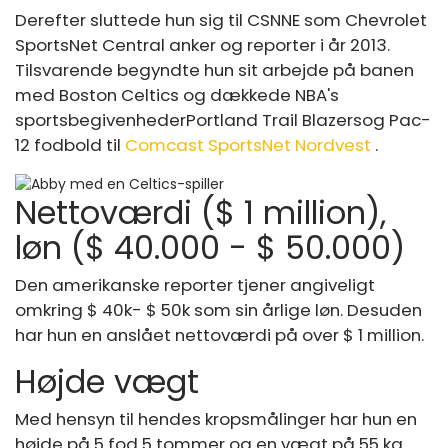
Derefter sluttede hun sig til CSNNE som Chevrolet
SportsNet Central anker og reporter i år 2013.
Tilsvarende begyndte hun sit arbejde på banen
med Boston Celtics og dækkede NBA's
sportsbegivenheder
Portland Trail Blazers
og Pac-
12 fodbold til
Comcast SportsNet Nordvest
.
Nettoværdi ($ 1 million),
løn ($ 40.000 - $ 50.000)
Den amerikanske reporter tjener angiveligt
omkring $ 40k- $ 50k som sin årlige løn. Desuden
har hun en anslået nettoværdi på over $ 1 million.
Højde vægt
Med hensyn til hendes kropsmålinger har hun en
højde på 5 fod 5 tommer og en vægt på 55 kg.