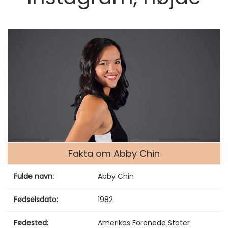
Fakta om Abby Chin
Fulde navn:
Abby Chin
Fødselsdato:
1982
Fødested:
Amerikas Forenede Stater