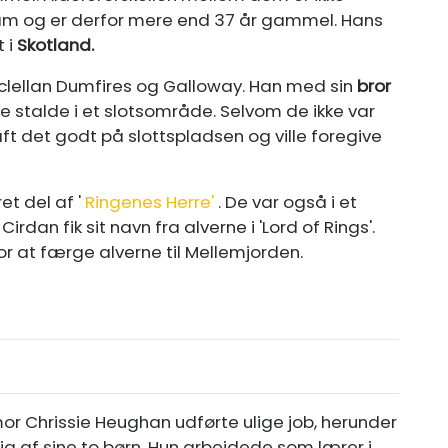
am og er derfor mere end 37 år gammel. Hans
t i
Skotland.
ellan Dumfires og Galloway. Han med sin
bror
talde i et slotsområde. Selvom de ikke var
 det godt på slottspladsen og ville foregive
et del af '
Ringenes Herre'
. De var også i et
irdan fik sit navn fra alverne i 'Lord of Rings'.
r at færge alverne til Mellemjorden.
or Chrissie Heughan udførte ulige job, herunder
g af sine to børn. Hun arbejdede som lærer i