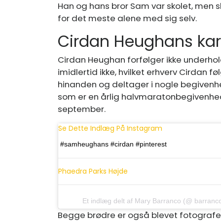
Han og hans bror Sam var skolet, men s
for det meste alene med sig selv.
Cirdan Heughans kar
Cirdan Heughan forfølger ikke underho
imidlertid ikke, hvilket erhverv Cirdan f
hinanden og deltager i nogle begivenh
som er en årlig halvmaratonbegivenhed,
september.
Se Dette Indlæg På Instagram
#samheughans #cirdan #pinterest
Phaedra Parks Højde
Et indlæg delt af
Mary Barranco
(@
barranc
Begge brødre er også blevet fotografe