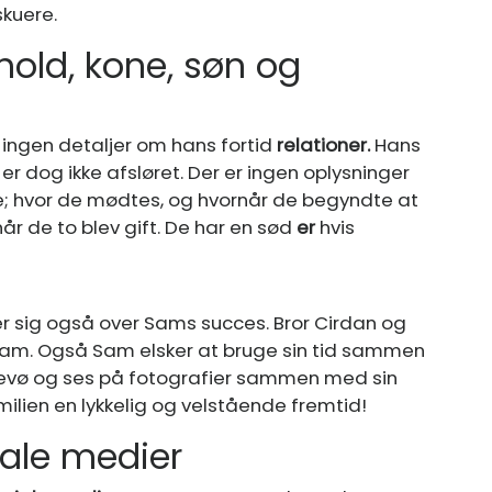
skuere.
old, kone, søn og
ingen detaljer om hans fortid
relationer.
Hans
er dog ikke afsløret. Der er ingen oplysninger
e; hvor de mødtes, og hvornår de begyndte at
år de to blev gift. De har en sød
er
hvis
æder sig også over Sams succes. Bror Cirdan og
Sam. Også Sam elsker at bruge sin tid sammen
nevø og ses på fotografier sammen med sin
milien en lykkelig og velstående fremtid!
ale medier