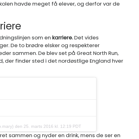
kolen havde meget få elever, og derfor var de
riere
ldningslinjen som en
karriere.
Det vides
ølger. De to brødre elsker og respekterer
eder sammen. De blev set på Great North Run,
 der finder sted i det nordøstlige England hver
o.mary
) den 25. marts 2016 kl. 12:19 PDT
ret sammen og nyder en drink, mens de ser en