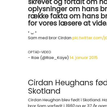
skrevet og fortalt om 
oplysninger om hans br
række fakta om hans br
for vores læsere at vide
• .¸¸. •
Sam med bror Cirdan
pic.twitter.com/
OPTAD-VIDEO
- Rae (@Rae_Kaye)
14. januar 2015
Cirdan Heughans føds
Skotland
Cirdan Heughan blev født i Skotland. H
bror Sam var
født i
1980
og er 37 år gam