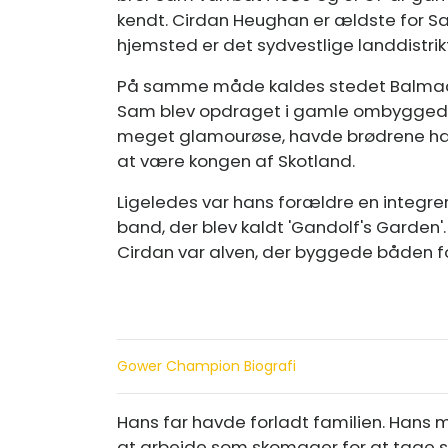
kendt. Cirdan Heughan er ældste for S
hjemsted er det sydvestlige landdistrik
På samme måde kaldes stedet Balmacl
Sam blev opdraget i gamle ombyggede s
meget glamourøse, havde brødrene haft
at være kongen af ​​Skotland.
Ligeledes var hans forældre en integrer
band, der blev kaldt 'Gandolf's Garden'. C
Cirdan var alven, der byggede båden fo
Gower Champion Biografi
Hans far havde forladt familien. Hans m
at arbejde som skomager for at tage si