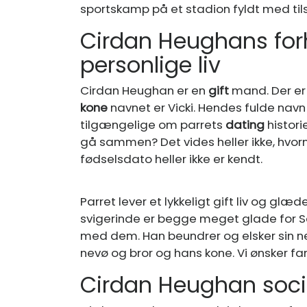
sportskamp på et stadion fyldt med til
Cirdan Heughans forh
personlige liv
Cirdan Heughan er en
gift
mand. Der er 
kone
navnet er Vicki. Hendes fulde navn 
tilgængelige om parrets
dating
histori
gå sammen? Det vides heller ikke, hvorn
fødselsdato heller ikke er kendt.
Parret lever et lykkeligt gift liv og gl
svigerinde er begge meget glade for 
med dem. Han beundrer og elsker sin 
nevø og bror og hans kone. Vi ønsker fa
Cirdan Heughan soci