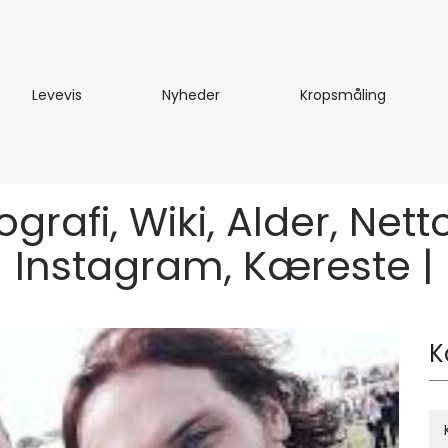
te
Levevis
Nyheder
Kropsmål
Levevis
Nyheder
Kropsmåling
grafi, Wiki, Alder, Nett
Instagram, Kæreste |
K