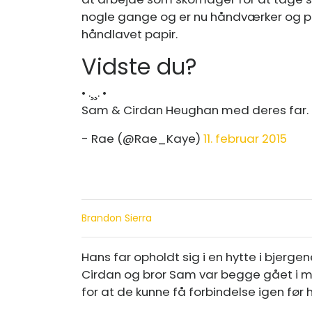
nogle gange og er nu håndværker og p
håndlavet papir.
Vidste du?
• .¸¸. •
Sam & Cirdan Heughan med deres far.
- Rae (@Rae_Kaye)
11. februar 2015
Brandon Sierra
Hans far opholdt sig i en hytte i bjer
Cirdan og bror Sam var begge gået i 
for at de kunne få forbindelse igen før