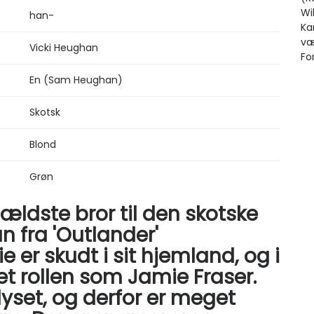
han-
Vicki Heughan
En (Sam Heughan)
Skotsk
Blond
Grøn
ldste bror til den skotske
 fra 'Outlander'
er skudt i sit hjemland, og i
t rollen som Jamie Fraser.
yset, og derfor er meget