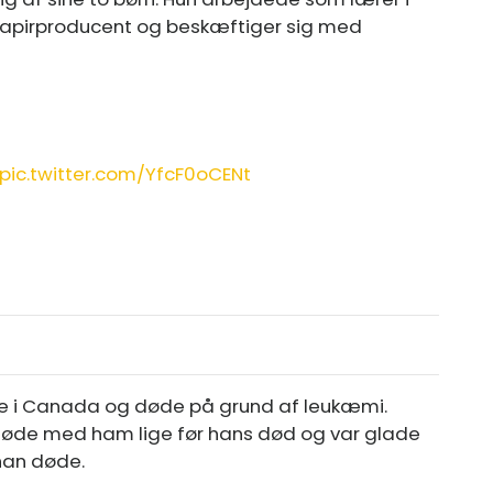
apirproducent og beskæftiger sig med
pic.twitter.com/YfcF0oCENt
gene i Canada og døde på grund af leukæmi.
møde med ham lige før hans død og var glade
 han døde.