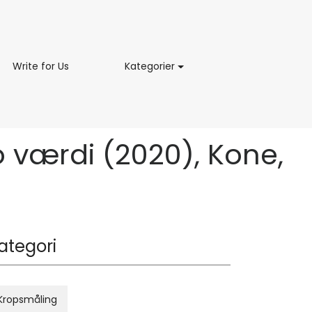
ing
Write
Kategorier
Write for Us
Kategorier
for
Us
o værdi (2020), Kone,
ategori
Kropsmåling