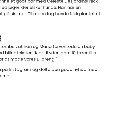
anne et godt par med Celeste Desjardins! Nick
 med piger, der elsker hunde. Han har en
æt på sin mor. Til mors dag havde Nick plantet et
g
ptember, at han og Maria forventede en baby
billedteksten: 'Klar til yderligere 10 tæer til at
r at møde vores Lil dreng. '
an på Instagram og delte den gode nyhed med
erne.