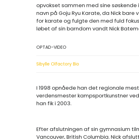
opvokset sammen med sine søskende i B
navn på Goju Ryu Karate, da Nick bare
for karate og fulgte den med fuld fokus.
løbet af sin barndom vandt Nick Batema
OPTAD-VIDEO
Sibylle Olfactory Bio
I 1998 opnåede han det regionale meste
verdensmester kampsportkunstner ved 
han fik i 2003.
Efter afslutningen af ​​sin gymnasium til
Vancouver, British Columbia. Nick afslut