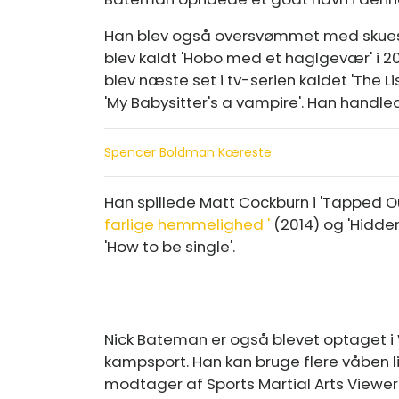
Han blev også oversvømmet med skuespil 
blev kaldt 'Hobo med et haglgevær' i 201
blev næste set i tv-serien kaldet 'The L
'My Babysitter's a vampire'. Han handled
Spencer Boldman Kæreste
Han spillede Matt Cockburn i 'Tapped Out
farlige hemmelighed '
(2014) og 'Hidden
'How to be single'.
Nick Bateman er også blevet optaget i W
kampsport. Han kan bruge flere våben l
modtager af Sports Martial Arts Viewe