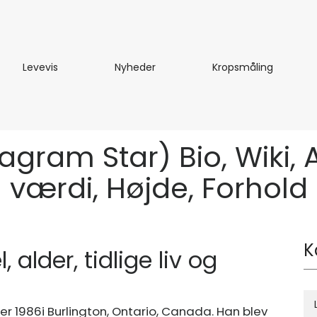
te
Levevis
Nyheder
Kropsmål
Levevis
Nyheder
Kropsmåling
gram Star) Bio, Wiki, Al
værdi, Højde, Forhold
K
alder, tidlige liv og
r 1986
i Burlington, Ontario, Canada. Han blev