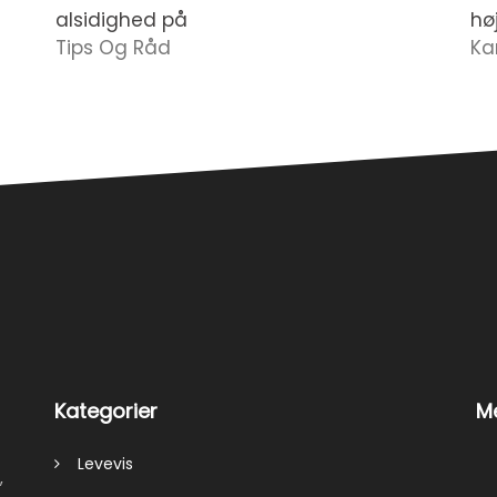
alsidighed på
hø
Tips Og Råd
Ka
Kategorier
Me
Levevis
,