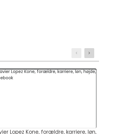
ier Lopez Kone, forældre, karriere, løn,
Julia Lazar 