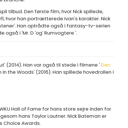
tilbud. Den første film, hvor Nick spillede,
1, hvor han portrætterede Ivan's karakter. Nick
istener'. Han optrådte også i fantasy-tv-serien
e også i 'Mr. D 'og' Rumvogtere '.
' (2014). Han var også til stede i filmene '
Den
 in the Woods' (2016). Han spillede hovedrollen i
KU Hall of Fame for hans store sejre inden for
igesom hans Taylor Lautner. Nick Bateman er
rs Choice Awards.