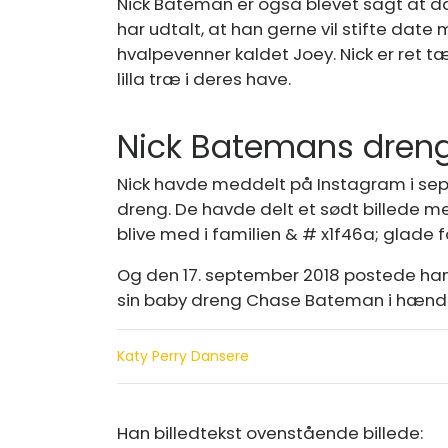
Nick Bateman er også blevet sagt at d
har udtalt, at han gerne vil stifte date
hvalpevenner kaldet Joey. Nick er ret t
lilla træ i deres have.
Nick Batemans dren
Nick havde meddelt på Instagram i se
dreng. De havde delt et sødt billede med 
blive med i familien & # x1f46a; glade fo
Og den 17. september 2018 postede h
sin baby dreng Chase Bateman i hænd
Katy Perry Dansere
Han billedtekst ovenstående billede: