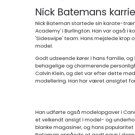
Nick Batemans karrie
Nick Bateman startede sin karate-træn
Academy' i Burlington. Han var også i 
'Sideswipe' team. Hans mejslede krop 
model.
Godt udseende kører i hans familie, og
behagelige og charmerende personlig
Calvin Klein, og det var efter dette mø
modellering. Han har været ansigtet fo
Han udførte også modelopgaver i Canada
et velkendt ansigt i model- og underho
blanke magasiner, og hans popularitet s
Bateman opnåede et godt navn i denn