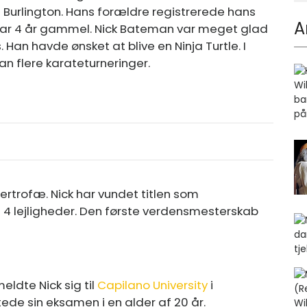
urlington. Hans forældre registrerede hans
A
 var 4 år gammel. Nick Bateman var meget glad
 Han havde ønsket at blive en Ninja Turtle. I
n flere karateturneringer.
rtrofæ. Nick har vundet titlen som
4 lejligheder. Den første verdensmesterskab
meldte Nick sig til
Capilano University
i
tede sin eksamen i en alder af 20 år.