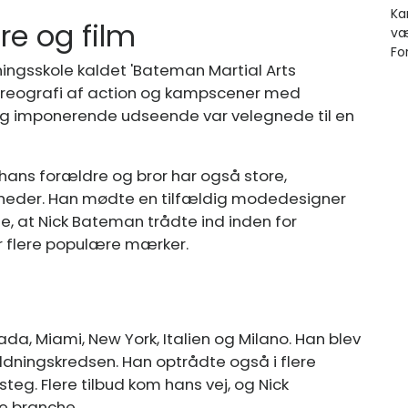
re og film
ingsskole kaldet 'Bateman Martial Arts
koreografi af action og kampscener med
og imponerende udseende var velegnede til en
 hans forældre og bror har også store,
heder. Han mødte en tilfældig modedesigner
de, at Nick Bateman trådte ind inden for
r flere populære mærker.
, Miami, New York, Italien og Milano. Han blev
ldningskredsen. Han optrådte også i flere
teg. Flere tilbud kom hans vej, og Nick
e branche.