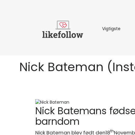
Vigtigs
Vigtigste
Nick Bateman (Insta
Nick Batemans fødsel, 
barndom
th
Nick Bateman blev født den
18
Novembe