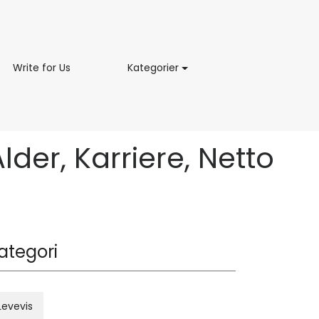
ing
Write
Kategorier
Write for Us
Kategorier
for
Us
der, Karriere, Netto
ategori
Levevis