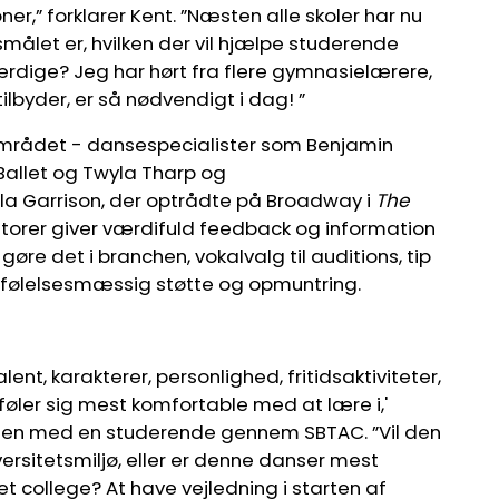
er,” forklarer Kent. ”Næsten alle skoler har nu
smålet er, hvilken der vil hjælpe studerende
ærdige? Jeg har hørt fra flere gymnasielærere,
lbyder, er så nødvendigt i dag! ”
området - dansespecialister som Benjamin
Ballet og Twyla Tharp og
la Garrison, der optrådte på Broadway i
The
ntorer giver værdifuld feedback og information
øre det i branchen, vokalvalg til auditions, tip
følelsesmæssig støtte og opmuntring.
ent, karakterer, personlighed, fritidsaktiviteter,
 føler sig mest komfortable med at lære i,'
il-en med en studerende gennem SBTAC. ”Vil den
versitetsmiljø, eller er denne danser mest
et college? At have vejledning i starten af ​​