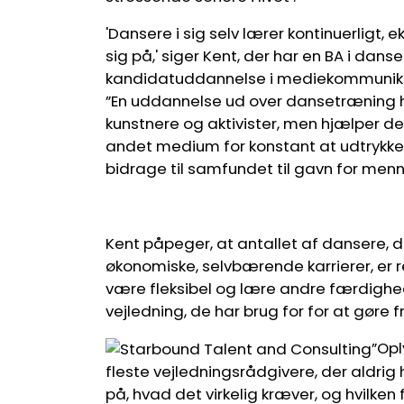
'Dansere i sig selv lærer kontinuerligt,
sig på,' siger Kent, der har en BA i danse
kandidatuddannelse i mediekommunikati
”En uddannelse ud over dansetræning h
kunstnere og aktivister, men hjælper 
andet medium for konstant at udtrykke 
bidrage til samfundet til gavn for men
Kent påpeger, at antallet af dansere, d
økonomiske, selvbærende karrierer, er re
være fleksibel og lære andre færdigh
vejledning, de har brug for for at gø
”Opl
fleste vejledningsrådgivere, der aldri
på, hvad det virkelig kræver, og hvilke