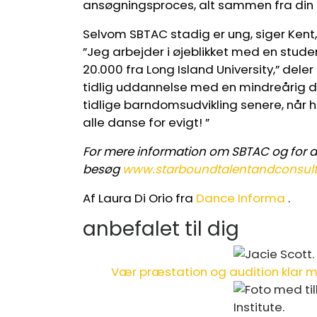
ansøgningsproces, alt sammen fra din si
Selvom SBTAC stadig er ung, siger Kent, 
”Jeg arbejder i øjeblikket med en stud
20.000 fra Long Island University,” dele
tidlig uddannelse med en mindreårig d
tidlige barndomsudvikling senere, når hu
alle danse for evigt! ”
For mere information om SBTAC og for at
besøg
www.starboundtalentandconsul
Af Laura Di Orio fra
Dance Informa
.
anbefalet til dig
Vær præstation og audition klar 