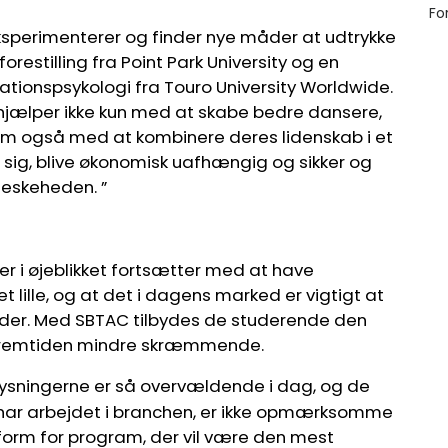
 eksperimenterer og finder nye måder at udtrykke
forestilling fra Point Park University og en
onspsykologi fra Touro University Worldwide.
jælper ikke kun med at skabe bedre dansere,
dem også med at kombinere deres lidenskab i et
sig, blive økonomisk uafhængig og sikker og
neskeheden. ”
er i øjeblikket fortsætter med at have
t lille, og at det i dagens marked er vigtigt at
eder. Med SBTAC tilbydes de studerende den
re fremtiden mindre skræmmende.
ysningerne er så overvældende i dag, og de
g har arbejdet i branchen, er ikke opmærksomme
n form for program, der vil være den mest