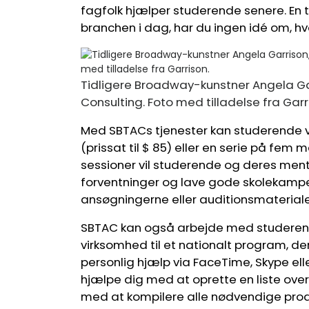
fagfolk hjælper studerende senere. En t
branchen i dag, har du ingen idé om, hvo
Tidligere Broadway-kunstner Angela Ga
Consulting. Foto med tilladelse fra Garr
Med SBTACs tjenester kan studerende
(prissat til $ 85) eller en serie på fem 
sessioner vil studerende og deres mentor
forventninger og lave gode skolekam
ansøgningerne eller auditionsmaterial
SBTAC kan også arbejde med studerende
virksomhed til et nationalt program, der 
personlig hjælp via FaceTime, Skype ell
hjælpe dig med at oprette en liste over 
med at kompilere alle nødvendige produ