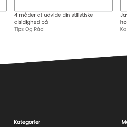
4 måder at udvide din stilistiske
Jav
alsidighed på
hø
Tips Og Råd
Ka
Kategorier
Me