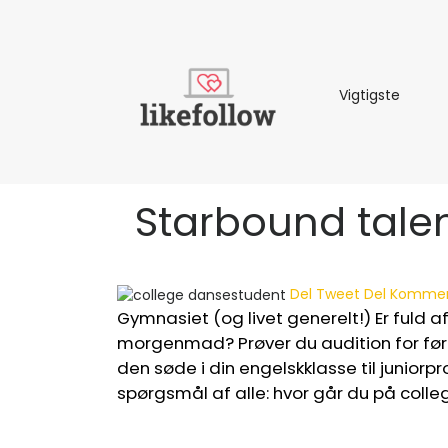
Vigtigs
Vigtigste
Starbound talen
Del
Tweet
Del
Kommen
Gymnasiet (og livet generelt!) Er fuld a
morgenmad? Prøver du audition for føri
den søde i din engelskklasse til junio
spørgsmål af alle: hvor går du på coll