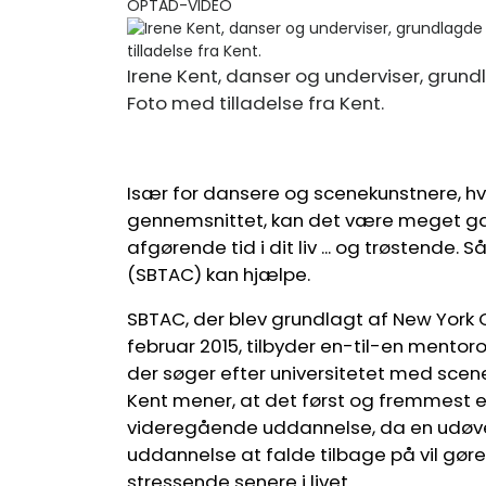
OPTAD-VIDEO
Irene Kent, danser og underviser, grund
Foto med tilladelse fra Kent.
Især for dansere og scenekunstnere, hv
gennemsnittet, kan det være meget gavn
afgørende tid i dit liv ... og trøstende. S
(SBTAC) kan hjælpe.
SBTAC, der blev grundlagt af New York
februar 2015, tilbyder en-til-en mentoro
der søger efter universitetet med sce
Kent mener, at det først og fremmest er
videregående uddannelse, da en udøvend
uddannelse at falde tilbage på vil gø
stressende senere i livet .