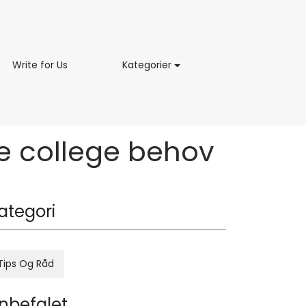
ing
Write
Kategorier
Write for Us
Kategorier
for
Us
ne college behov
ategori
Tips Og Råd
nbefalet