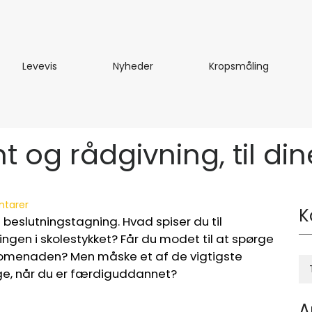
te
Levevis
Nyheder
Kropsmål
Levevis
Nyheder
Kropsmåling
t og rådgivning, til di
tarer
K
f beslutningstagning. Hvad spiser du til
ngen i skolestykket? Får du modet til at spørge
rpromenaden? Men måske et af de vigtigste
ege, når du er færdiguddannet?
A