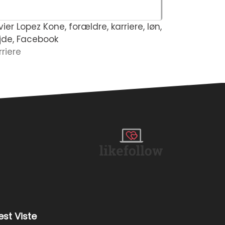
ier Lopez Kone, forældre, karriere, løn,
Julia Lazar 
jde, Facebook
vægt, nett
rriere
Forhold
st Viste