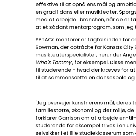
effektive til at opnå ens mål og ambition
en grad i dans eller musikteater. Spørg
med at arbejde i branchen, når de er f
at et sådant mentorprogram, som jeg ti
SBTACs mentorer er fagfolk inden for 
Bowman, der optrådte for Kansas City 
musikteaterspecialister, herunder Ange
Who's Tommy
, for eksempel. Disse me
til studerende - hvad der kræves for at g
til at sammensætte en dansespole og 
'Jeg overvejer kunstnerens mål, deres tal
familiestøtte, økonomi og det miljø, de
forklarer Garrison om at arbejde en-t
studerende for eksempel trives i en uni
selvsikker i et lille studieklasserum som 