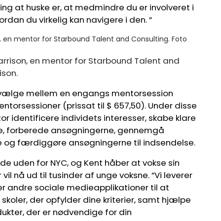
ing at huske er, at medmindre du er involveret i
rdan du virkelig kan navigere i den. ”
rrison, en mentor for Starbound Talent and
ison.
 vælge mellem en engangs mentorsession
mentorsessioner (prissat til $ 657,50). Under disse
 identificere individets interesser, skabe klare
pe, forberede ansøgningerne, gennemgå
e og færdiggøre ansøgningerne til indsendelse.
 uden for NYC, og Kent håber at vokse sin
vil nå ud til tusinder af unge voksne. ”Vi leverer
er andre sociale medieapplikationer til at
skoler, der opfylder dine kriterier, samt hjælpe
kter, der er nødvendige for din