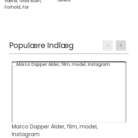
Levevis
Populære Indlæg
Marco Dapper Alder, film, model,
4
Instagram
a