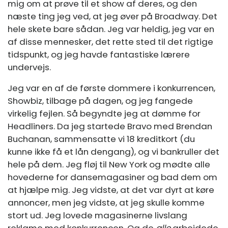
mig om at prøve til et show af deres, og den
næste ting jeg ved, at jeg øver på Broadway. Det
hele skete bare sådan. Jeg var heldig, jeg var en
af ​​disse mennesker, det rette sted til det rigtige
tidspunkt, og jeg havde fantastiske lærere
undervejs.
Jeg var en af ​​de første dommere i konkurrencen,
Showbiz, tilbage på dagen, og jeg fangede
virkelig fejlen. Så begyndte jeg at dømme for
Headliners. Da jeg startede Bravo med Brendan
Buchanan, sammensatte vi 18 kreditkort (du
kunne ikke få et lån dengang), og vi bankruller det
hele på dem. Jeg fløj til New York og mødte alle
hovederne for dansemagasiner og bad dem om
at hjælpe mig. Jeg vidste, at det var dyrt at køre
annoncer, men jeg vidste, at jeg skulle komme
stort ud. Jeg lovede magasinerne livslang
reklame med konkurrencen. Og de
alle
arbejdede