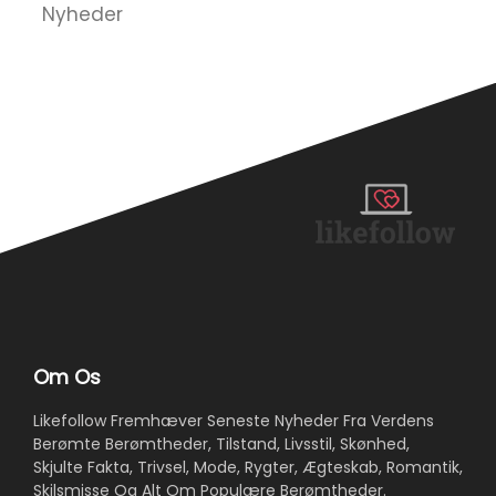
Nyheder
T
Om Os
Likefollow Fremhæver Seneste Nyheder Fra Verdens
Berømte Berømtheder, Tilstand, Livsstil, Skønhed,
Skjulte Fakta, Trivsel, Mode, Rygter, Ægteskab, Romantik,
Skilsmisse Og Alt Om Populære Berømtheder.