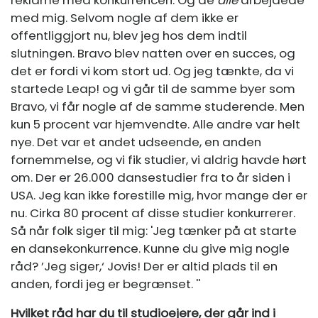
med mig. Selvom nogle af dem ikke er
offentliggjort nu, blev jeg hos dem indtil
slutningen. Bravo blev natten over en succes, og
det er fordi vi kom stort ud. Og jeg tænkte, da vi
startede Leap! og vi går til de samme byer som
Bravo, vi får nogle af de samme studerende. Men
kun 5 procent var hjemvendte. Alle andre var helt
nye. Det var et andet udseende, en anden
fornemmelse, og vi fik studier, vi aldrig havde hørt
om. Der er 26.000 dansestudier fra to år siden i
USA. Jeg kan ikke forestille mig, hvor mange der er
nu. Cirka 80 procent af disse studier konkurrerer.
Så når folk siger til mig: 'Jeg tænker på at starte
en dansekonkurrence. Kunne du give mig nogle
råd? ’Jeg siger,‘ Jovis! Der er altid plads til en
anden, fordi jeg er begrænset. ''
Hvilket råd har du til studioejere, der går ind i