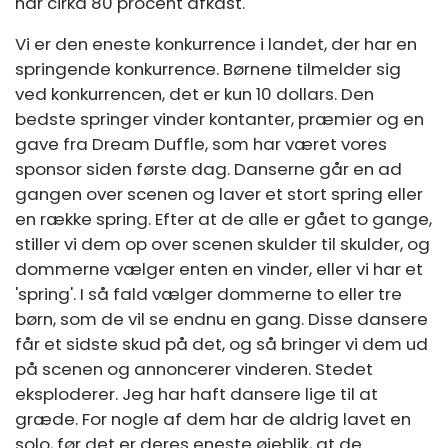
har cirka 80 procent afkast.
Vi er den eneste konkurrence i landet, der har en
springende konkurrence. Børnene tilmelder sig
ved konkurrencen, det er kun 10 dollars. Den
bedste springer vinder kontanter, præmier og en
gave fra Dream Duffle, som har været vores
sponsor siden første dag. Danserne går en ad
gangen over scenen og laver et stort spring eller
en række spring. Efter at de alle er gået to gange,
stiller vi dem op over scenen skulder til skulder, og
dommerne vælger enten en vinder, eller vi har et
'spring'. I så fald vælger dommerne to eller tre
børn, som de vil se endnu en gang. Disse dansere
får et sidste skud på det, og så bringer vi dem ud
på scenen og annoncerer vinderen. Stedet
eksploderer. Jeg har haft dansere lige til at
græde. For nogle af dem har de aldrig lavet en
solo, før det er deres eneste øjeblik, at de