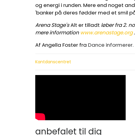
og energi i runden. Mere end noget and
'banker på deres fødder med et smil på
Arena Stage's
Alt er tilladt
løber fra 2. n
mere information
www.arenastage.org
.
Af Angella Foster fra
Dance informerer.
Kantdanscentret
anbefalet til dig