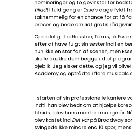
nomineringer og to gevinster for bedste 
tilladt
i fuld gang er Esse's dage fyldt f
taknemmelig for en chance for at få fa
proces og bede om lidt gratis rådgivnin
Oprindeligt fra Houston, Texas, fik Esse 
efter at have fulgt sin søster ind i en 
hun ikke en stor fan af scenen, men Ess
skulle trække dem begge ud af program
øjeblik! Jeg elsker dette, og jeg vil bli
Academy og optrådte i flere musicals 
I starten af ​​sin professionelle karrie
indtil han blev bedt om at hjælpe kore
til sidst blev hans mentor i mange år. N
blev kastet ind
Det var
på Broadway som 
svingede ikke mindre end 10 spor, mens 