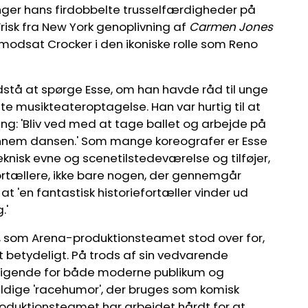
inger hans firdobbelte trusselfærdigheder på
Frisk fra New York genoplivning af
Carmen Jones
 modsat Crocker i den ikoniske rolle som Reno
odstå at spørge Esse, om han havde råd til unge
te musikteateroptagelse. Han var hurtig til at
ting: 'Bliv ved med at tage ballet og arbejde på
 gennem dansen.' Som mange koreografer er Esse
knisk evne og scenetilstedeværelse og tilføjer,
fortællere, ikke bare nogen, der gennemgår
at 'en fantastisk historiefortæller vinder ud
.'
g, som Arena-produktionsteamet stod over for,
 betydeligt. På trods af sin vedvarende
ligende for både moderne publikum og
ldige 'racehumor', der bruges som komisk
oduktionsteamet har arbejdet hårdt for at