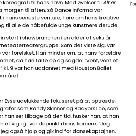
koreografi til hans navn. Med øvelser til
Alt er
ra morgen til aften, så Dance Informa var
t i hans seneste venture, høre om hans kreative
g til alle de håbefulde unge kunstnere derude.
sin start i showbranchen i en alder af seks år
børneteaterteatergruppe. Som det viste sig, var
e var forelsket. Han minder om, at hans forældre
met, da han talte op og sagde: ”Vent, vent et
ve! ” Kl. 9 var han uddannet med Houston Ballet
om året.
re var Esse udelukkende fokuseret på at optræde,
ografer som Randy Skinner og Baayork Lee, som
år han ser tilbage på den tid, husker han, at han
et vigtigt vendepunkt i hans karriere. ”Jeg
jeg også hjalp og gik ind for dansekaptajnen,