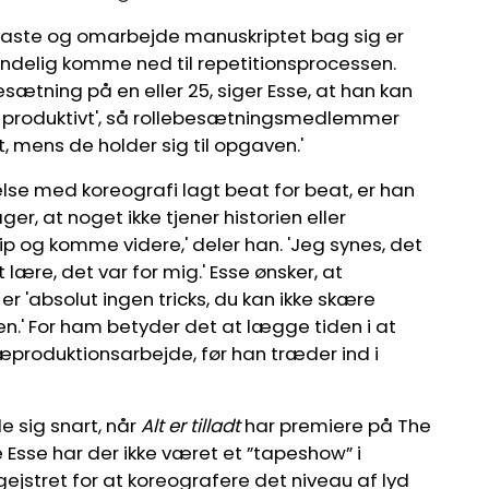
aste og omarbejde manuskriptet bag sig er
 endelig komme ned til repetitionsprocessen.
ætning på en eller 25, siger Esse, at han kan
 og produktivt', så rollebesætningsmedlemmer
t, mens de holder sig til opgaven.'
se med koreografi lagt beat for beat, er han
er, at noget ikke tjener historien eller
lip og komme videre,' deler han. 'Jeg synes, det
lære, det var for mig.' Esse ønsker, at
er 'absolut ingen tricks, du kan ikke skære
en.' For ham betyder det at lægge tiden i at
roduktionsarbejde, før han træder ind i
le sig snart, når
Alt er tilladt
har premiere på The
Esse har der ikke været et ”tapeshow” i
gejstret for at koreografere det niveau af lyd