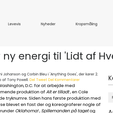
te
Levevis
Nyheder
Kropsmål
Levevis
Nyheder
Kropsmåling
ny energi til 'Lidt af 
mi Johanson og Corbin Bleu i 'Anything Goes', der kører 2.
K
 af Tony Powell.
Del
Tweet
Del
Kommentarer
 Washington, D.C. for at arbejde med
ommende produktion af
Alt er tilladt
, en Cole
de tryknumre. Siden hans første produktion med
sse blevet en fast der og koreograferer nogle af
erunder
Oklahoma!
,
Spillemanden på taget
og
A