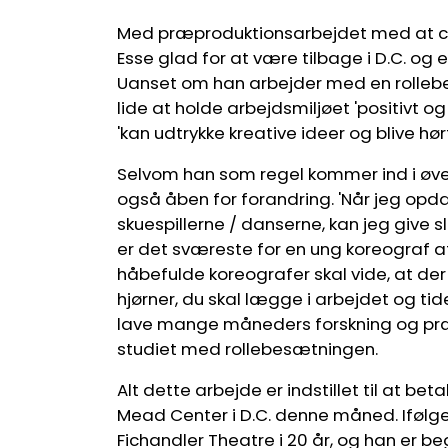
Med præproduktionsarbejdet med at c
Esse glad for at være tilbage i D.C. og
Uanset om han arbejder med en rollebes
lide at holde arbejdsmiljøet 'positivt
'kan udtrykke kreative ideer og blive hør
Selvom han som regel kommer ind i øvel
også åben for forandring. 'Når jeg opdag
skuespillerne / danserne, kan jeg give s
er det sværeste for en ung koreograf at 
håbefulde koreografer skal vide, at der 
hjørner, du skal lægge i arbejdet og tid
lave mange måneders forskning og præp
studiet med rollebesætningen.
Alt dette arbejde er indstillet til at beta
Mead Center i D.C. denne måned. Ifølge 
Fichandler Theatre i 20 år, og han er be