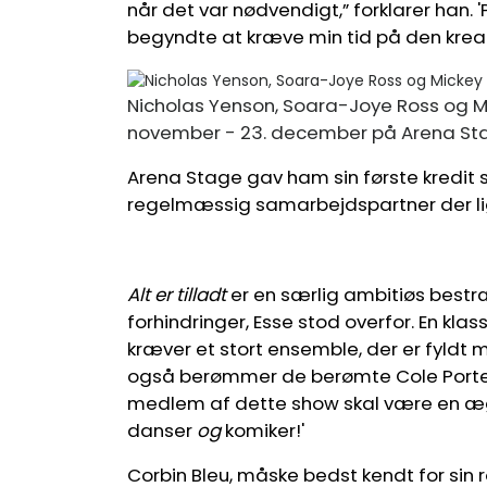
når det var nødvendigt,” forklarer han. 
begyndte at kræve min tid på den kreati
Nicholas Yenson, Soara-Joye Ross og Mic
november - 23. december på Arena Stag
Arena Stage gav ham sin første kredit
regelmæssig samarbejdspartner der li
Alt er tilladt
er en særlig ambitiøs bestræb
forhindringer, Esse stod overfor. En klas
kræver et stort ensemble, der er fyldt
også berømmer de berømte Cole Porter
medlem af dette show skal være en ægte
danser
og
komiker!'
Corbin Bleu, måske bedst kendt for sin ro