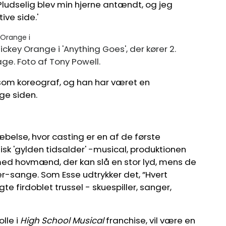
'Pludselig blev min hjerne antændt, og jeg
ve side.'
key Orange i 'Anything Goes', der kører 2.
e. Foto af Tony Powell.
 som koreograf, og han har været en
ge siden.
else, hvor casting er en af ​​de første
sisk 'gylden tidsalder' -musical, produktionen
 med hovmænd, der kan slå en stor lyd, mens de
-sange. Som Esse udtrykker det, ”Hvert
 firdoblet trussel - skuespiller, sanger,
lle i
High School Musical
franchise, vil være en