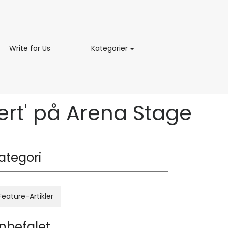
ing
Write
Kategorier
Write for Us
Kategorier
for
Us
Hvert' på Arena Stage
ategori
Feature-Artikler
nbefalet