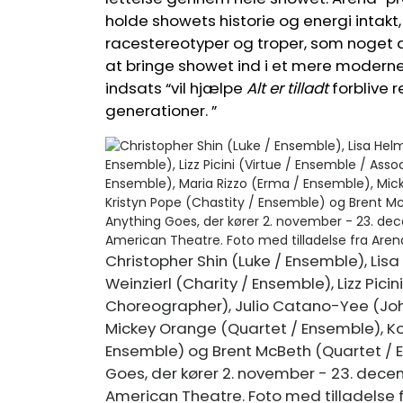
holde showets historie og energi intak
racestereotyper og troper, som noget af
at bringe showet ind i et mere moderne
indsats “vil hjælpe
Alt er tilladt
forblive r
generationer. ”
Christopher Shin (Luke / Ensemble), Li
Weinzierl (Charity / Ensemble), Lizz Pici
Choreographer), Julio Catano-Yee (John
Mickey Orange (Quartet / Ensemble), Kor
Ensemble) og Brent McBeth (Quartet / 
Goes, der kører 2. november - 23. dec
American Theatre. Foto med tilladelse 