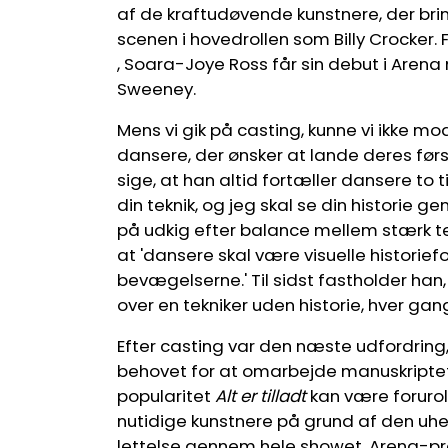
af ​​de kraftudøvende kunstnere, der br
scenen i hovedrollen som Billy Crocker. 
, Soara-Joye Ross får sin debut i Arena
Sweeney.
Mens vi gik på casting, kunne vi ikke m
dansere, der ønsker at lande deres førs
sige, at han altid fortæller dansere to 
din teknik, og jeg skal se din historie
på udkig efter balance mellem stærk te
at 'dansere skal være visuelle historie
bevægelserne.' Til sidst fastholder han, 
over en tekniker uden historie, hver gang
Efter casting var den næste udfordrin
behovet for at omarbejde manuskriptet
popularitet
Alt er tilladt
kan være foruro
nutidige kunstnere på grund af den uhe
lettelse gennem hele showet. Arena-pr