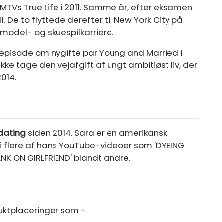
MTVs True Life i 2011. Samme år, efter eksamen
11. De to flyttede derefter til New York City på
model- og skuespilkarriere.
tepisode om nygifte par Young and Married i
e tage den vejafgift af ungt ambitiøst liv, der
2014.
dating
siden 2014. Sara er en amerikansk
i flere af hans YouTube-videoer som 'DYEING
NK ON GIRLFRIEND' blandt andre.
uktplaceringer som -