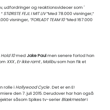
v, udfordringer og reaktionsvideoer som '
 “
STØRSTE FEJL I MIT LIV
”Med 78.000 visninger,“
000 visninger,
“FORLADT TEAM 10
”Med 167.000
,
Hold 10
med
Jake Paul
men senere forlod han
 som
XXX
,
Er ikke ramt
,
Malibu
som han fik et
 rolle i
Hollywood Cycle
. Det er en E!
miere den 7. juli 2015. Derudover har han også
rojekter såsom Spikes tv-serier
Blækmester
i