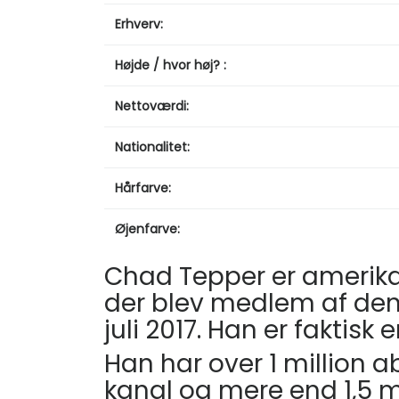
Erhverv:
Højde / hvor høj? :
Nettoværdi:
Nationalitet:
Hårfarve:
Øjenfarve:
Chad Tepper er amerik
der blev medlem af de
juli 2017. Han er faktisk
Han har over 1 million 
kanal og mere end 1,5 m