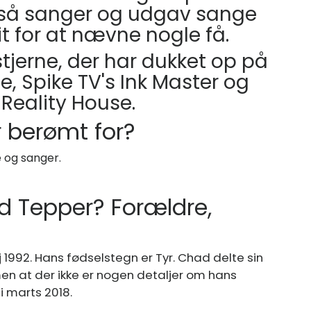
gså sanger og udgav sange
it for at nævne nogle få.
tjerne, der har dukket op på
e, Spike TV's Ink Master og
Reality House.
 berømt for?
 og sanger.
d Tepper
? Forældre,
j 1992. Hans fødselstegn er Tyr. Chad delte sin
n at der ikke er nogen detaljer om hans
i marts 2018.