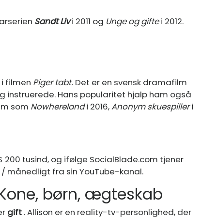
arserien
Sandt Liv
i 2011 og
Unge og gifte
i 2012.
 i filmen
Piger tabt.
Det er en svensk dramafilm
g instruerede. Hans popularitet hjalp ham også
film som
Nowhereland
i 2016,
Anonym skuespiller
i
 200 tusind, og ifølge
SocialBlade.com
tjener
/ månedligt fra sin YouTube-kanal.
 Kone, børn, ægteskab
er
gift
. Allison er en reality-tv-personlighed, der