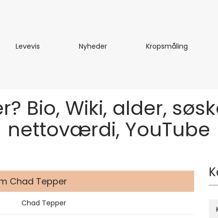
te
Levevis
Nyheder
Kropsmål
Levevis
Nyheder
Kropsmåling
Bio, Wiki, alder, søske
nettoværdi, YouTube
K
om Chad Tepper
Chad Tepper