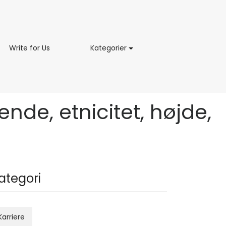
ing
Write
Kategorier
Write for Us
Kategorier
for
Us
nde, etnicitet, højde,
ategori
Karriere